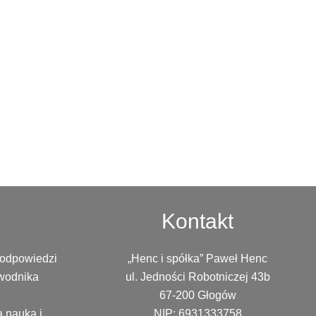
Kontakt
 odpowiedzi
„Henc i spółka” Paweł Henc
ewodnika
ul. Jedności Robotniczej 43b
67-200 Głogów
a nauka i
NIP: 6931333758