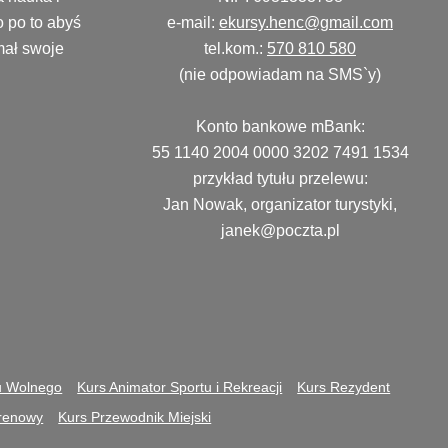
o po to abyś
e-mail:
ekursy.henc@gmail.com
mał swoje
tel.kom.:
570 810 580
(nie odpowiadam na SMS`y)
Konto bankowe mBank:
55 1140 2004 0000 3202 7491 1534
przykład tytułu przelewu:
Jan Nowak, organizator turystyki,
janek@poczta.pl
u Wolnego
Kurs Animator Sportu i Rekreacji
Kurs Rezydent
erenowy
Kurs Przewodnik Miejski