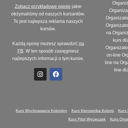
Organiz
Zobacz przykładowe opinie
jakie
Organizat
otrzymaliśmy od naszych kursantów.
Organizator
To jest najlepsza reklama naszych
Organizator
kursów.
na Organiza
kurs dl
Każdą opinię możesz sprawdzić
na
Organizator
FB
. W ten sposób zasięgniesz
on-line Org
najlepszych informacji o tym kursie.
line na Org
line dl
Kurs Wychowawca Kolonijny
Kurs Kierownika Kolonii
Kurs 
Kurs Pilot Wycieczek
Kurs Orga